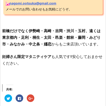
nagomi.ootsuka@gmail.com
メールでのお問い合わせもお気軽にどうぞ。
前橋だけでなく伊勢崎・高崎・吉岡・渋川・玉村、遠くは
東京都内・足利・桐生・太田・邑楽・館林・藤岡・みどり
市・みなかみ・中之条・嬬恋
からもご来店頂いています。
妊婦さん限定マタニティケア
も人気です!!安心しておまかせ
ください。
共有:
ク
F
ク
リ
a
リ
ッ
c
ッ
ク
e
ク