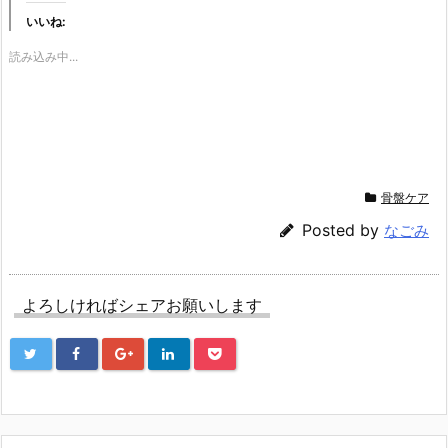
し
b
し
いいね:
て
o
て
T
o
G
w
k
o
読み込み中...
i
で
o
t
共
g
t
有
l
e
す
e
r
る
+
で
に
で
共
は
共
有
ク
有
(新
リ
(新
し
ッ
し
い
ク
い
ウ
し
ウ
骨盤ケア
ィ
て
ィ
ン
く
ン
ド
だ
ド
Posted by
なごみ
ウ
さ
ウ
で
い
で
開
(新
開
き
し
き
ま
い
ま
す)
ウ
す)
よろしければシェアお願いします
ィ
ン
ド
ウ
で
開
き
ま
す)