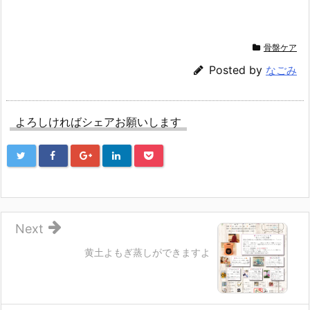
共
は
共
有
ク
有
(新
リ
(新
し
ッ
し
い
ク
い
ウ
し
ウ
骨盤ケア
ィ
て
ィ
ン
く
ン
ド
だ
ド
Posted by
なごみ
ウ
さ
ウ
で
い
で
開
(新
開
き
し
き
ま
い
ま
す)
ウ
す)
よろしければシェアお願いします
ィ
ン
ド
ウ
で
開
き
ま
す)
Next
黄土よもぎ蒸しができますよ