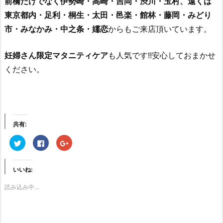
前橋だけでなく伊勢崎・高崎・吉岡・渋川・玉村、遠くは
東京都内・足利・桐生・太田・邑楽・館林・藤岡・みどり
市・みなかみ・中之条・嬬恋
からもご来店頂いています。
妊婦さん限定マタニティケア
も人気です!!安心しておまかせ
ください。
共有:
ク
F
ク
リ
a
リ
ッ
c
ッ
ク
e
ク
し
b
し
いいね:
て
o
て
T
o
G
w
k
o
読み込み中...
i
で
o
t
共
g
t
有
l
e
す
e
r
る
+
で
に
で