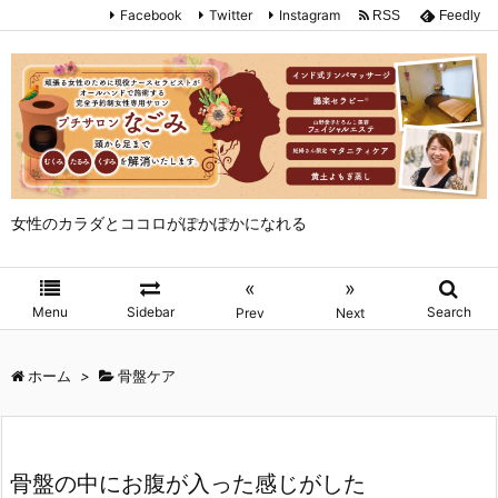
Facebook
Twitter
Instagram
RSS
Feedly
女性のカラダとココロがぽかぽかになれる
«
»
Menu
Sidebar
Search
Prev
Next
ホーム
>
骨盤ケア
骨盤の中にお腹が入った感じがした