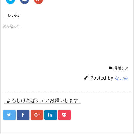
リ
a
リ
ッ
c
ッ
ク
e
ク
し
b
し
いいね:
て
o
て
T
o
G
w
k
o
読み込み中...
i
で
o
t
共
g
t
有
l
e
す
e
r
る
+
で
に
で
共
は
共
有
ク
有
(新
リ
(新
し
ッ
し
い
ク
い
ウ
し
ウ
骨盤ケア
ィ
て
ィ
ン
く
ン
ド
だ
ド
Posted by
なごみ
ウ
さ
ウ
で
い
で
開
(新
開
き
し
き
ま
い
ま
す)
ウ
す)
よろしければシェアお願いします
ィ
ン
ド
ウ
で
開
き
ま
す)