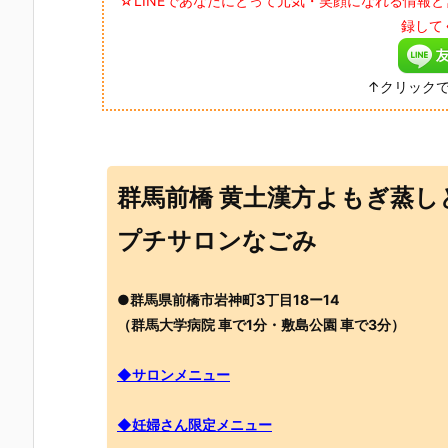
☆LINEであなたにとって元気・笑顔になれる情報
録して
↑クリック
群馬前橋 黄土漢方よもぎ蒸し
プチサロンなごみ
●群馬県前橋市岩神町3丁目18ー14
（群馬大学病院 車で1分・敷島公園 車で3分）
◆サロンメニュー
◆妊婦さん限定メニュー