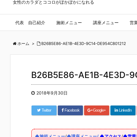
女性のカラダとココロがぽかぽかになれる
代表 自己紹介
施術メニュー
講座メニュー
営
ホーム
>
B26B5E86-AE1B-4E3D-9C14-DE954C801212
B26B5E86-AE1B-4E3D-9
2018年9月30日
Twitter
Facebook
Google+
LinkedIn
◆施術メニュー
/
◆講座メニュー/
◆アクセス
/
◆営業