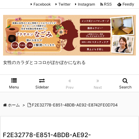
Facebook
Twitter
Instagram
RSS
Feedly
女性のカラダとココロがぽかぽかになれる
«
»
Menu
Sidebar
Search
Prev
Next
ホーム
>
F2E32778-E851-4BDB-AE92-E8742FE0D704
F2E32778-E851-4BDB-AE92-