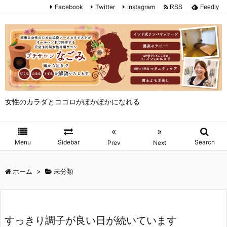
Facebook
Twitter
Instagram
RSS
Feedly
女性のカラダとココロがぽかぽかになれる
«
»
Menu
Sidebar
Search
Prev
Next
ホーム
>
未分類
すっきり調子が良い日が続いています