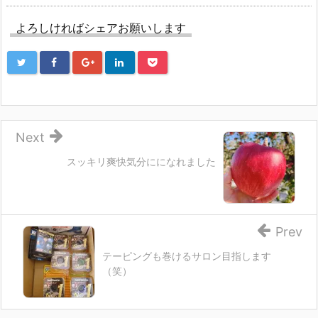
き
し
き
ま
い
ま
す)
ウ
す)
よろしければシェアお願いします
ィ
ン
ド
ウ
で
開
き
ま
す)
Next
スッキリ爽快気分にになれました
Prev
テーピングも巻けるサロン目指します
（笑）