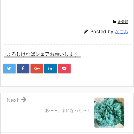
共
は
共
有
ク
有
(新
リ
(新
し
ッ
し
い
ク
い
ウ
し
ウ
未分類
ィ
て
ィ
ン
く
ン
ド
だ
ド
Posted by
なごみ
ウ
さ
ウ
で
い
で
開
(新
開
き
し
き
ま
い
ま
す)
ウ
す)
よろしければシェアお願いします
ィ
ン
ド
ウ
で
開
き
ま
す)
Next
あ〜〜、楽になった〜！