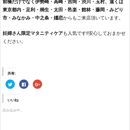
前橋だけでなく伊勢崎・高崎・吉岡・渋川・玉村、遠くは
東京都内・足利・桐生・太田・邑楽・館林・藤岡・みどり
市・みなかみ・中之条・嬬恋
からもご来店頂いています。
妊婦さん限定マタニティケア
も人気です!!安心しておまかせ
ください。
共有:
ク
F
ク
リ
a
リ
ッ
c
ッ
ク
e
ク
し
b
し
いいね:
て
o
て
T
o
G
w
k
o
読み込み中...
i
で
o
t
共
g
t
有
l
e
す
e
r
る
+
で
に
で