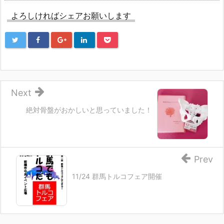
き
し
き
ま
い
ま
す)
ウ
す)
よろしければシェアお願いします
ィ
ン
ド
ウ
で
開
き
ま
す)
Next
絶対骨盤がおかしいと思っていました！
Prev
11/24 群馬トルコフェア開催