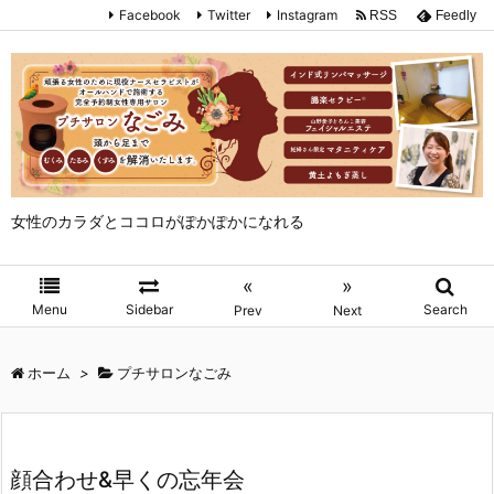
Facebook
Twitter
Instagram
RSS
Feedly
女性のカラダとココロがぽかぽかになれる
«
»
Menu
Sidebar
Search
Prev
Next
ホーム
>
プチサロンなごみ
顔合わせ&早くの忘年会