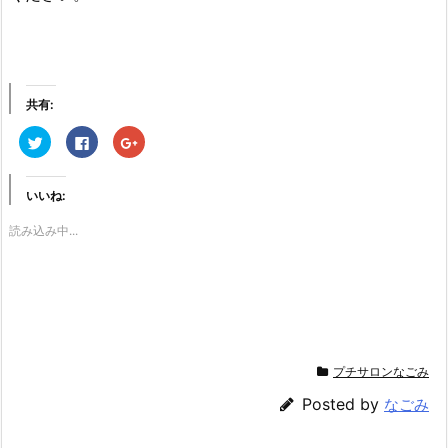
共有:
ク
F
ク
リ
a
リ
ッ
c
ッ
ク
e
ク
し
b
し
いいね:
て
o
て
T
o
G
w
k
o
読み込み中...
i
で
o
t
共
g
t
有
l
e
す
e
r
る
+
で
に
で
共
は
共
有
ク
有
(新
リ
(新
し
ッ
し
い
ク
い
ウ
し
ウ
プチサロンなごみ
ィ
て
ィ
ン
く
ン
ド
だ
ド
Posted by
なごみ
ウ
さ
ウ
で
い
で
開
(新
開