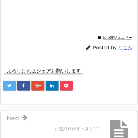
t
有
l
e
す
e
r
る
+
で
に
で
共
は
共
有
ク
有
(新
リ
(新
し
ッ
し
い
ク
い
ウ
し
ウ
耳つぼジュエリー
ィ
て
ィ
ン
く
ン
ド
だ
ド
Posted by
なごみ
ウ
さ
ウ
で
い
で
開
(新
開
き
し
き
ま
い
ま
す)
ウ
す)
よろしければシェアお願いします
ィ
ン
ド
ウ
で
開
き
ま
す)
Next
お腹周りがすっきり^ ^