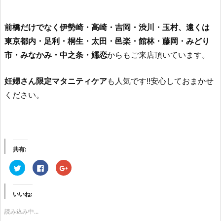
前橋だけでなく伊勢崎・高崎・吉岡・渋川・玉村、遠くは
東京都内・足利・桐生・太田・邑楽・館林・藤岡・みどり
市・みなかみ・中之条・嬬恋
からもご来店頂いています。
妊婦さん限定マタニティケア
も人気です!!安心しておまかせ
ください。
共有:
ク
F
ク
リ
a
リ
ッ
c
ッ
ク
e
ク
し
b
し
いいね:
て
o
て
T
o
G
w
k
o
読み込み中...
i
で
o
t
共
g