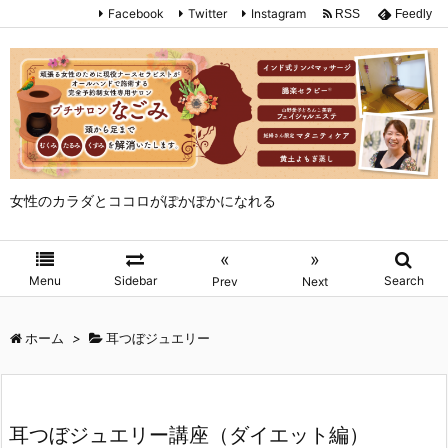
Facebook
Twitter
Instagram
RSS
Feedly
女性のカラダとココロがぽかぽかになれる
«
»
Menu
Sidebar
Search
Prev
Next
ホーム
>
耳つぼジュエリー
耳つぼジュエリー講座（ダイエット編）