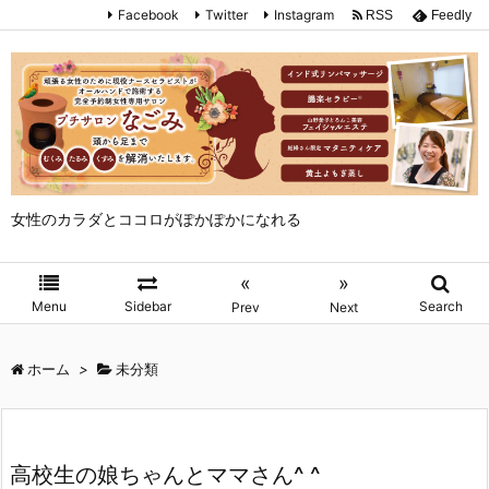
Facebook
Twitter
Instagram
RSS
Feedly
女性のカラダとココロがぽかぽかになれる
«
»
Menu
Sidebar
Search
Prev
Next
ホーム
>
未分類
高校生の娘ちゃんとママさん^ ^