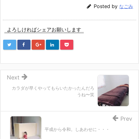
ン
く
ン
ド
だ
ド
Posted by
なごみ
ウ
さ
ウ
で
い
で
開
(新
開
き
し
き
ま
い
ま
す)
ウ
す)
よろしければシェアお願いします
ィ
ン
ド
ウ
で
開
き
ま
す)
Next
カラダが早くやってもらいたかったんだろ
うね〜笑
Prev
平成から令和。しあわせに・・・