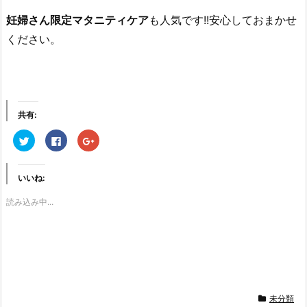
妊婦さん限定マタニティケア
も人気です!!安心しておまかせ
ください。
共有:
ク
F
ク
リ
a
リ
ッ
c
ッ
ク
e
ク
し
b
し
いいね:
て
o
て
T
o
G
w
k
o
読み込み中...
i
で
o
t
共
g
t
有
l
e
す
e
r
る
+
で
に
で
共
は
共
有
ク
有
(新
リ
(新
し
ッ
し
い
ク
い
ウ
し
ウ
未分類
ィ
て
ィ