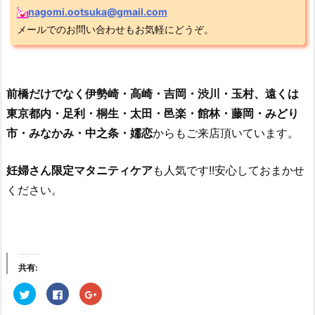
nagomi.ootsuka@gmail.com
メールでのお問い合わせもお気軽にどうぞ。
前橋だけでなく伊勢崎・高崎・吉岡・渋川・玉村、遠くは
東京都内・足利・桐生・太田・邑楽・館林・藤岡・みどり
市・みなかみ・中之条・嬬恋
からもご来店頂いています。
妊婦さん限定マタニティケア
も人気です!!安心しておまかせ
ください。
共有:
ク
F
ク
リ
a
リ
ッ
c
ッ