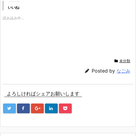
ク
e
ク
し
b
し
いいね:
て
o
て
T
o
G
w
k
o
読み込み中...
i
で
o
t
共
g
t
有
l
e
す
e
r
る
+
で
に
で
共
は
共
有
ク
有
(新
リ
(新
し
ッ
し
い
ク
い
ウ
し
ウ
未分類
ィ
て
ィ
ン
く
ン
ド
だ
ド
Posted by
なごみ
ウ
さ
ウ
で
い
で
開
(新
開
き
し
き
ま
い
ま
す)
ウ
す)
よろしければシェアお願いします
ィ
ン
ド
ウ
で
開
き
ま
す)