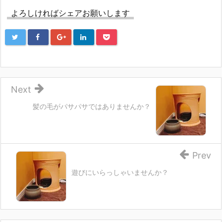
ま
い
ま
す)
ウ
す)
よろしければシェアお願いします
ィ
ン
ド
ウ
で
開
き
ま
す)
Next
髪の毛がパサパサではありませんか？
Prev
遊びにいらっしゃいませんか？