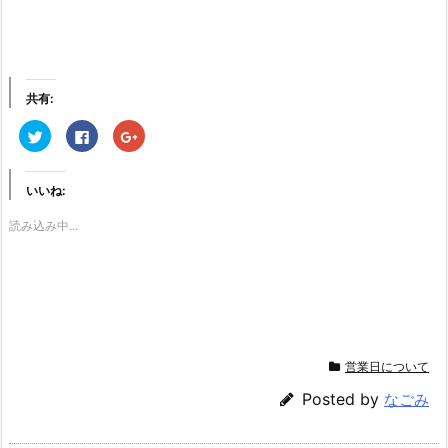
共有:
ク
F
ク
リ
a
リ
ッ
c
ッ
ク
e
ク
し
b
し
いいね:
て
o
て
T
o
G
w
k
o
読み込み中...
i
で
o
t
共
g
t
有
l
e
す
e
r
る
+
で
に
で
共
は
共
有
ク
有
(新
リ
(新
し
ッ
し
い
ク
い
ウ
し
ウ
営業日について
ィ
て
ィ
ン
く
ン
ド
だ
ド
Posted by
なごみ
ウ
さ
ウ
で
い
で
開
(新
開
き
し
き