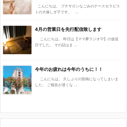
こんにちは。 プチサロンなごみのナースセラピス
トの大塚しず子です。 ...
4月の営業日を先行配信致します
こんにちは。 昨日は【ママ夢ラジオ♡】の放送
日でした。 その話はま ...
今年のお疲れは今年のうちに！！
こんにちは。 久しぶりの投稿になってしまいま
した。 ご報告が遅くな ...