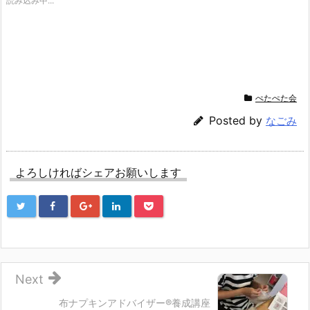
読み込み中...
i
で
o
t
共
g
t
有
l
e
す
e
r
る
+
で
に
で
共
は
共
有
ク
有
(新
リ
(新
し
ッ
し
い
ク
い
ウ
し
ウ
ぺたぺた会
ィ
て
ィ
ン
く
ン
ド
だ
ド
Posted by
なごみ
ウ
さ
ウ
で
い
で
開
(新
開
き
し
き
ま
い
ま
す)
ウ
す)
よろしければシェアお願いします
ィ
ン
ド
ウ
で
開
き
ま
す)
Next
布ナプキンアドバイザー®︎養成講座