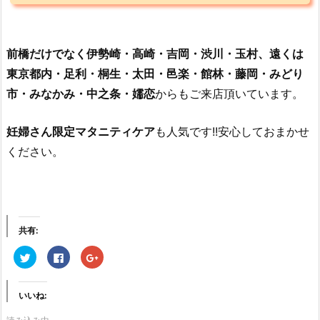
前橋だけでなく伊勢崎・高崎・吉岡・渋川・玉村、遠くは
東京都内・足利・桐生・太田・邑楽・館林・藤岡・みどり
市・みなかみ・中之条・嬬恋
からもご来店頂いています。
妊婦さん限定マタニティケア
も人気です!!安心しておまかせ
ください。
共有:
ク
F
ク
リ
a
リ
ッ
c
ッ
ク
e
ク
し
b
し
いいね:
て
o
て
T
o
G
w
k
o