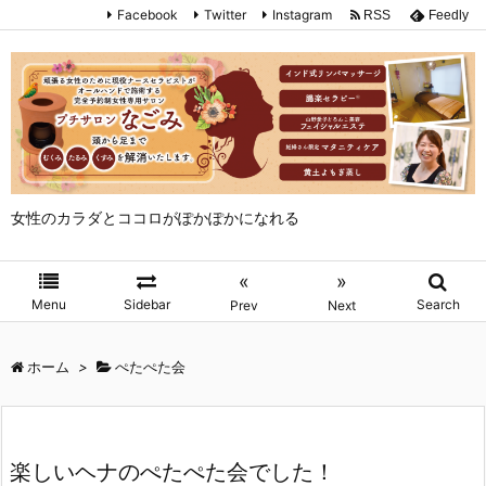
Facebook
Twitter
Instagram
RSS
Feedly
女性のカラダとココロがぽかぽかになれる
«
»
Menu
Sidebar
Search
Prev
Next
ホーム
>
ぺたぺた会
楽しいヘナのぺたぺた会でした！