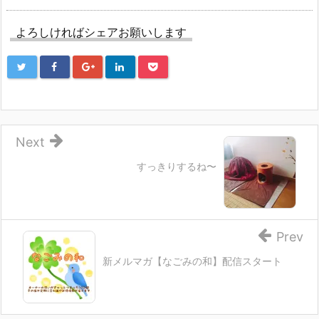
開
(新
開
き
し
き
ま
い
ま
す)
ウ
す)
よろしければシェアお願いします
ィ
ン
ド
ウ
で
開
き
ま
す)
Next
すっきりするね〜
Prev
新メルマガ【なごみの和】配信スタート