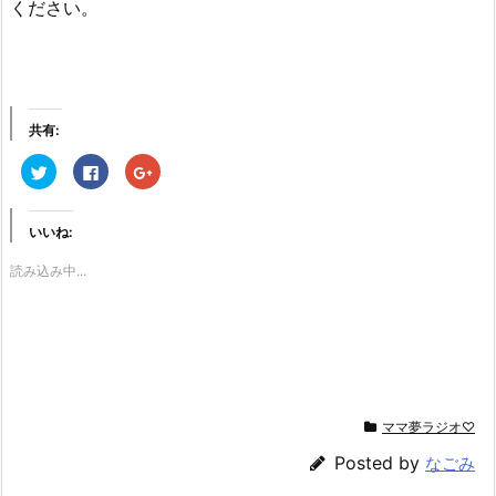
ください。
共有:
ク
F
ク
リ
a
リ
ッ
c
ッ
ク
e
ク
し
b
し
いいね:
て
o
て
T
o
G
w
k
o
読み込み中...
i
で
o
t
共
g
t
有
l
e
す
e
r
る
+
で
に
で
共
は
共
有
ク
有
(新
リ
(新
し
ッ
し
い
ク
い
ウ
し
ウ
ママ夢ラジオ♡
ィ
て
ィ
ン
く
ン
ド
だ
ド
Posted by
なごみ
ウ
さ
ウ
で
い
で