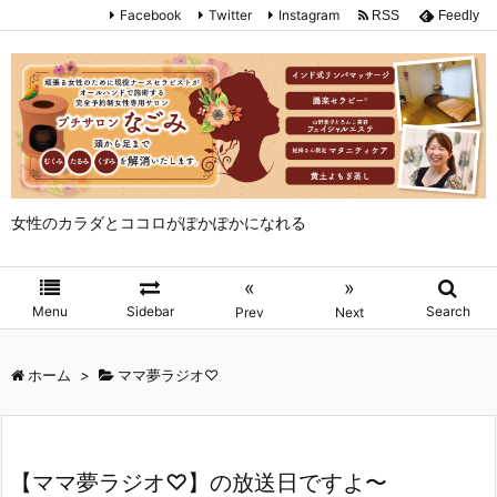
Facebook
Twitter
Instagram
RSS
Feedly
女性のカラダとココロがぽかぽかになれる
«
»
Menu
Sidebar
Search
Prev
Next
ホーム
>
ママ夢ラジオ♡
【ママ夢ラジオ♡】の放送日ですよ〜