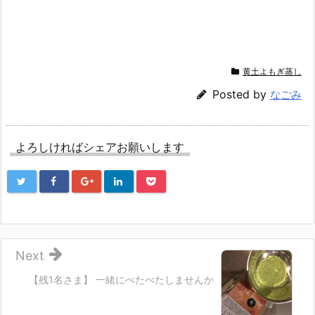
e
す
e
r
る
+
で
に
で
共
は
共
有
ク
有
(新
リ
(新
し
ッ
し
い
ク
い
ウ
し
ウ
黄土よもぎ蒸し
ィ
て
ィ
ン
く
ン
ド
だ
ド
Posted by
なごみ
ウ
さ
ウ
で
い
で
開
(新
開
き
し
き
ま
い
ま
す)
ウ
す)
よろしければシェアお願いします
ィ
ン
ド
ウ
で
開
き
ま
す)
Next
【残1名さま】 一緒にぺたぺたしませんか