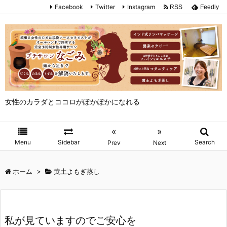
Facebook
Twitter
Instagram
RSS
Feedly
女性のカラダとココロがぽかぽかになれる
«
»
Menu
Sidebar
Search
Prev
Next
ホーム
>
黄土よもぎ蒸し
私が見ていますのでご安心を