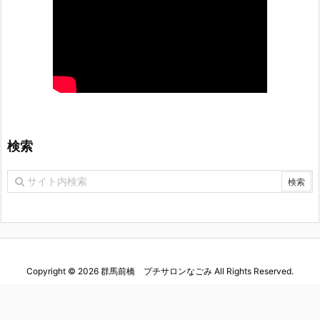
検索
Copyright ©
2026
群馬前橋 プチサロンなごみ
All Rights Reserved.
WordPress Luxeritas Theme is provided by "
Thought is free
".