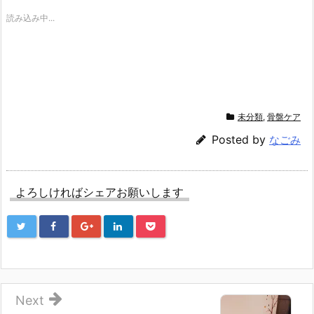
T
o
G
w
k
o
読み込み中...
i
で
o
t
共
g
t
有
l
e
す
e
r
る
+
で
に
で
共
は
共
有
ク
有
(新
リ
(新
し
ッ
し
い
ク
い
ウ
し
ウ
未分類
,
骨盤ケア
ィ
て
ィ
ン
く
ン
ド
だ
ド
Posted by
なごみ
ウ
さ
ウ
で
い
で
開
(新
開
き
し
き
ま
い
ま
す)
ウ
す)
よろしければシェアお願いします
ィ
ン
ド
ウ
で
開
き
ま
す)
Next