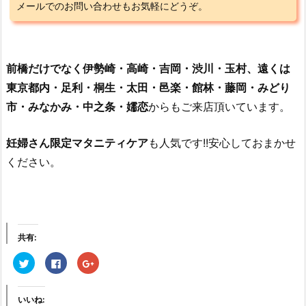
メールでのお問い合わせもお気軽にどうぞ。
前橋だけでなく伊勢崎・高崎・吉岡・渋川・玉村、遠くは
東京都内・足利・桐生・太田・邑楽・館林・藤岡・みどり
市・みなかみ・中之条・嬬恋
からもご来店頂いています。
妊婦さん限定マタニティケア
も人気です!!安心しておまかせ
ください。
共有:
ク
F
ク
リ
a
リ
ッ
c
ッ
ク
e
ク
し
b
し
いいね:
て
o
て