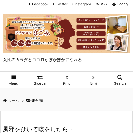
Facebook
Twitter
Instagram
RSS
Feedly
女性のカラダとココロがぽかぽかになれる
«
»
Menu
Sidebar
Search
Prev
Next
ホーム
>
未分類
風邪をひいて咳をしたら・・・