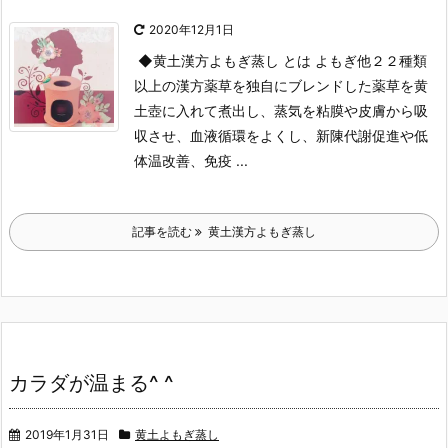
2020年12月1日
◆黄土漢方よもぎ蒸し とは
よもぎ他２２種類
以上の漢方薬草を独自にブレンドした薬草を黄
土壺に入れて煮出し、蒸気を粘膜や皮膚から吸
収させ、血液循環をよくし、新陳代謝促進や低
体温改善、免疫 ...
記事を読む
黄土漢方よもぎ蒸し
カラダが温まる^ ^
2019年1月31日
黄土よもぎ蒸し