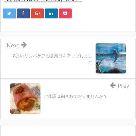
ィ
ン
ド
ウ
で
開
き
ま
す)
Next
8月のリンパケアの営業日をアップしまし
た
Prev
ご体調は崩されておりませんか？