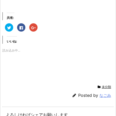
共有:
ク
F
ク
リ
a
リ
ッ
c
ッ
ク
e
ク
し
b
し
いいね:
て
o
て
T
o
G
w
k
o
読み込み中...
i
で
o
t
共
g
t
有
l
e
す
e
r
る
+
で
に
で
共
は
共
有
ク
有
(新
リ
(新
し
ッ
し
い
ク
い
ウ
し
ウ
未分類
ィ
て
ィ
ン
く
ン
ド
だ
ド
Posted by
なごみ
ウ
さ
ウ
で
い
で
開
(新
開
き
し
き
ま
い
ま
す)
ウ
す)
よろしければシェアお願いします