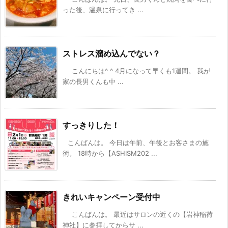
った後、温泉に行ってき ...
ストレス溜め込んでない？
こんにちは^ ^ 4月になって早くも1週間。 我が
家の長男くんも中 ...
すっきりした！
こんばんは。 今日は午前、午後とお客さまの施
術。 18時から【ASHISM202 ...
きれいキャンペーン受付中
こんばんは。 最近はサロンの近くの【岩神稲荷
神社】に参拝してからサ ...