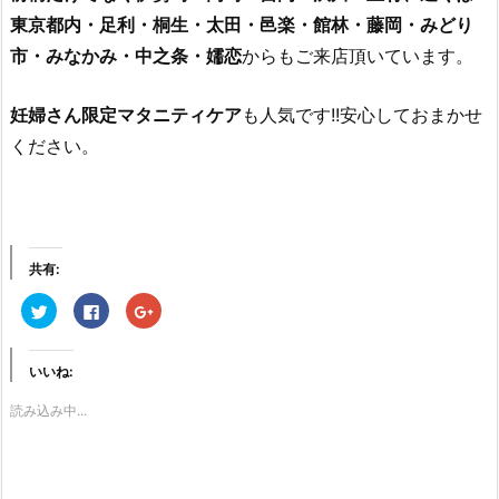
東京都内・足利・桐生・太田・邑楽・館林・藤岡・みどり
市・みなかみ・中之条・嬬恋
からもご来店頂いています。
妊婦さん限定マタニティケア
も人気です!!安心しておまかせ
ください。
共有:
ク
F
ク
リ
a
リ
ッ
c
ッ
ク
e
ク
し
b
し
いいね:
て
o
て
T
o
G
w
k
o
読み込み中...
i
で
o
t
共
g
t
有
l
e
す
e
r
る
+
で
に
で
共
は
共