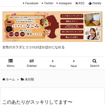
Facebook
Twitter
Instagram
RSS
Feedly
女性のカラダとココロがぽかぽかになれる
«
»
Menu
Sidebar
Search
Prev
Next
ホーム
>
未分類
このあたりがスッキリしてます〜