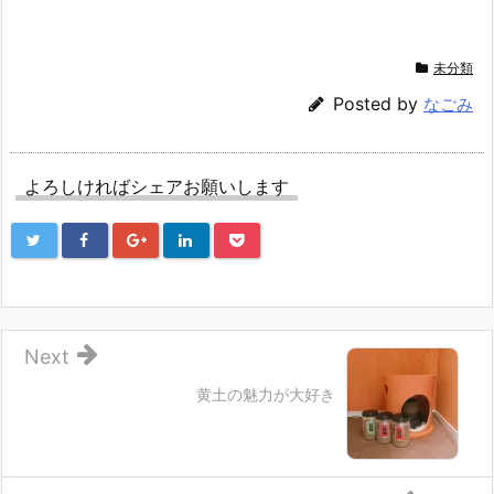
有
ク
有
(新
リ
(新
し
ッ
し
い
ク
い
ウ
し
ウ
未分類
ィ
て
ィ
ン
く
ン
ド
だ
ド
Posted by
なごみ
ウ
さ
ウ
で
い
で
開
(新
開
き
し
き
ま
い
ま
す)
ウ
す)
よろしければシェアお願いします
ィ
ン
ド
ウ
で
開
き
ま
す)
Next
黄土の魅力が大好き