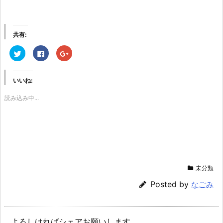
共有:
ク
F
ク
リ
a
リ
ッ
c
ッ
ク
e
ク
し
b
し
いいね:
て
o
て
T
o
G
w
k
o
読み込み中...
i
で
o
t
共
g
t
有
l
e
す
e
r
る
+
で
に
で
共
は
共
有
ク
有
(新
リ
(新
し
ッ
し
い
ク
い
ウ
し
ウ
未分類
ィ
て
ィ
ン
く
ン
ド
だ
ド
Posted by
なごみ
ウ
さ
ウ
で
い
で
開
(新
開
き
し
き
ま
い
ま
す)
ウ
す)
よろしければシェアお願いします