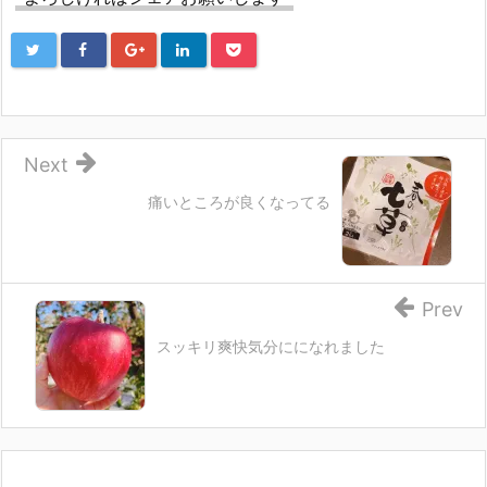
ィ
ン
ド
ウ
で
開
き
ま
す)
Next
痛いところが良くなってる
Prev
スッキリ爽快気分にになれました