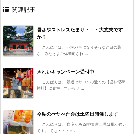
関連記事
暑さやストレスたまり・・・大丈夫です
か？
こんにちは。 バテバテになりそうな連日の暑
さ、みなさまご体調崩され ...
きれいキャンペーン受付中
こんばんは。 最近はサロンの近くの【岩神稲荷
神社】に参拝してからサ ...
今度のぺたぺた会は土曜日開催します
こんにちは。 自宅がある前橋 富士見は風が強い
です。 でも・・・日 ...